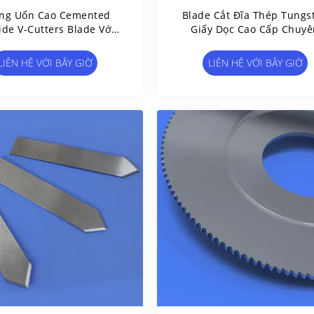
ng Uốn Cao Cemented
Blade Cắt Đĩa Thép Tungs
ide V-Cutters Blade Với
Giấy Dọc Cao Cấp Chuyê
ặt Đánh Bóng Và Răng
Nghiệp
y Chỉnh Để Cắt Nhôm
LIÊN HỆ VỚI BÂY GIỜ
LIÊN HỆ VỚI BÂY GIỜ