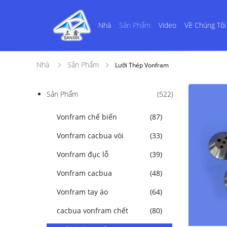
Nhà
Sản Phẩm
Video
Về Chúng Tôi
Nhà
Sản Phẩm
Lưỡi Thép Vonfram
Sản Phẩm
(522)
Vonfram chế biến
(87)
Vonfram cacbua vòi
(33)
Vonfram đục lỗ
(39)
Vonfram cacbua
(48)
Vonfram tay áo
(64)
cacbua vonfram chết
(80)