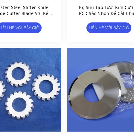
sten Steel Slitter Knife
Bộ Sưu Tập Lưỡi Kim Cươ
de Cutter Blade Với Kết
PCD Sắc Nhọn Để Cắt Chí
ợp Vòng Cung Tròn
Xác
LIÊN HỆ VỚI BÂY GIỜ
LIÊN HỆ VỚI BÂY GIỜ