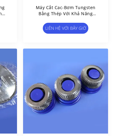
ng
Máy Cắt Cac-Bơm Tungsten
nh
Bằng Thép Với Khả Năng
Chống Mòn Vượt Trội Và Bề
Mặt Đánh Bóng
LIÊN HỆ VỚI BÂY GIỜ