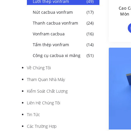
Lưỡi thép vonfram
(49)
Cao C
Nút cacbua vonfram
(17)
Mòn 
Thanh cacbua vonfram
(24)
Vonfram cacbua
(16)
Tấm thép vonfram
(14)
Công cụ cacbua xi măng
(51)
Về Chúng Tôi
Tham Quan Nhà Máy
Kiểm Soát Chất Lượng
Liên Hệ Chúng Tôi
Tin Tức
Các Trường Hợp