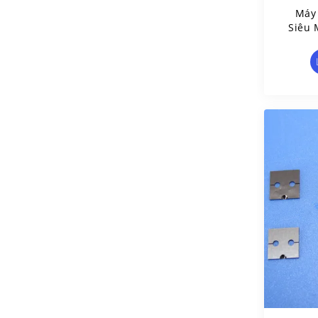
Máy 
Siêu 
Ngành