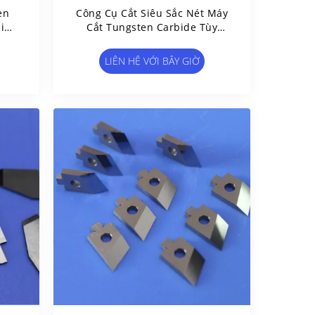
en
Công Cụ Cắt Siêu Sắc Nét Máy
bide
Cắt Tungsten Carbide Tùy
Chỉnh Với Hình Dạng Độc Đáo
LIÊN HỆ VỚI BÂY GIỜ