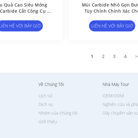
u Quả Cao Siêu Mỏng
Mùi Carbide Nhỏ Gọn Đư
 Carbide Cắt Công Cụ Để
Tùy Chỉnh Chính Xác Ch
Cắt Chính Xác
Ngành Công Nghiệp Sản X
Túi Tay
LIÊN HỆ VỚI BÂY GIỜ
LIÊN HỆ VỚI BÂY GIỜ
1
2
3
4
>
Về Chúng Tôi
Nhà Máy Tour
Lịch sử
OEM/ODM
Dịch vụ
Nghiên cứu và phá
Nhóm của chúng tôi
Dây chuyền sản x
Giới thiệu