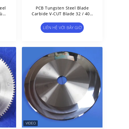
eel
PCB Tungsten Steel Blade
Tùy
Carbide V-CUT Blade 32 / 40 /
48 Răng
LIÊN HỆ VỚI BÂY GIỜ