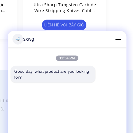
ợc
Ultra Sharp Tungsten Carbide
o
Wire Stripping Knives Cable
uất
Stripping Tools Các Công Cụ
Tháo Dây
LIÊN HỆ VỚI BÂY GIỜ
sxwg
11:54 PM
Good day, what product are you looking 
for?
Liên Hệ Với Chúng Tôi
Zhuzhou Sanxin Cemented Carbide
Manufacturing Co., Ltd
t triển
8, Middle School Road, Baiguan Town,
uất
Lusong District, Zhuzhou, Hunan, China
86-731-27492866
sxwg@zzsxhj.com