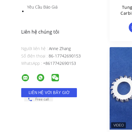
Yêu Cầu Báo Giá
Tung
Carbi
H
Liên hệ chúng tôi
Người liên hệ :
Anne Zhang
Số điện thoại :
86-17742690153
WhatsApp :
+8617742690153
Free call