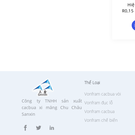
Hiệ
R0,15
Thể Loại
Vonfram cacbua vòi
Công ty TNHH sản xuất
Vonfram đục lỗ
cacbua xi măng Chu Châu
Vonfram cacbua
Sanxin
Vonfram chế biến