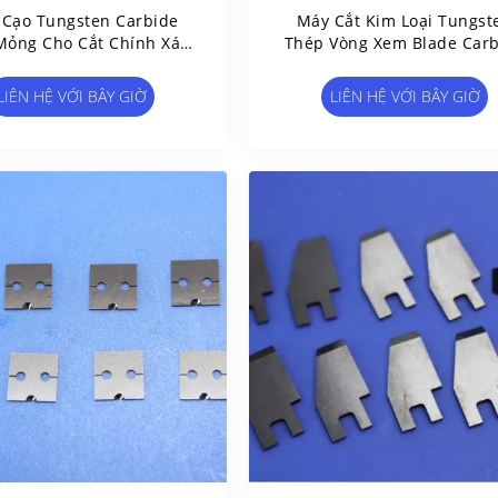
Cạo Tungsten Carbide
Máy Cắt Kim Loại Tungst
Mỏng Cho Cắt Chính Xác
Thép Vòng Xem Blade Car
 Công Nghiệp Sản Xuất
Tool Manufacturers
LIÊN HỆ VỚI BÂY GIỜ
LIÊN HỆ VỚI BÂY GIỜ