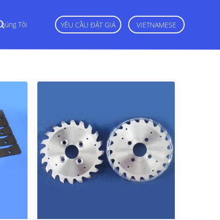
Chúng Tôi
YÊU CẦU ĐẶT GIÁ
VIETNAMESE