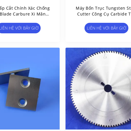
ấp Cắt Chính Xác Chống
Máy Bốn Trục Tungsten St
Blade Carbure Xi Măng
Cutter Công Cụ Carbide 
Cho Phim Vinyl
Chỉnh
LIÊN HỆ VỚI BÂY GIỜ
LIÊN HỆ VỚI BÂY GIỜ