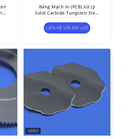
ten
Bảng Mạch In (PCB) Xử Lý
n
Solid Carbide Tungsten Steel
V-CUT Blade
LIÊN HỆ VỚI BÂY GIỜ