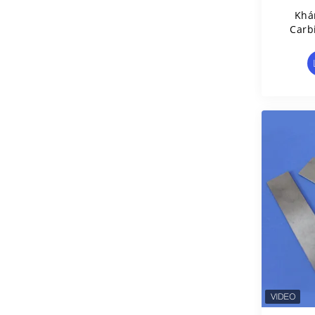
Khá
Carb
Bề M
Tù