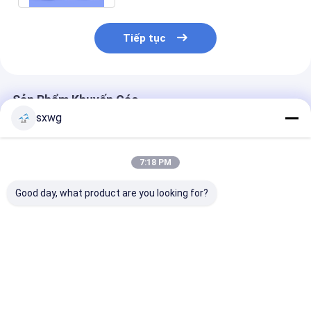
Tiếp tục
Sản Phẩm Khuyến Cáo
sxwg
7:18 PM
Good day, what product are you looking for?
Tungsten Copper
Điện cực đồng
Bụi hợp kim tu
Probe Tips với độ
tungsten dẫn nhiệt
molybdenum c
dẫn điện cao Kháng
cao cho hàn kháng
bền nhiệt độ c
mòn đặc biệt và ổn
với thiết kế tùy chỉnh
áp suất hơi th
định nhiệt vượt trội
và tuổi thọ dài
đường kính tù
Giá tốt nhất
Giá tốt nhất
Giá tốt n
cho phép đo chính
chỉnh cho môi
xác
trường cực đ