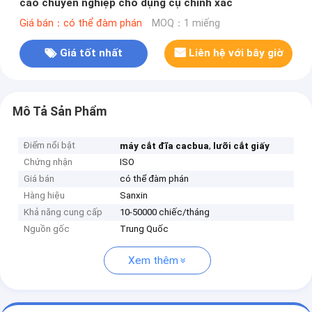
cao chuyên nghiệp cho dụng cụ chính xác
Giá bán：có thể đàm phán
MOQ：1 miếng
Giá tốt nhất
Liên hệ với bây giờ
Mô Tả Sản Phẩm
Điểm nổi bật
,
máy cắt đĩa cacbua
lưỡi cắt giấy
Chứng nhận
ISO
Giá bán
có thể đàm phán
Hàng hiệu
Sanxin
Khả năng cung cấp
10-50000 chiếc/tháng
Nguồn gốc
Trung Quốc
Xem thêm