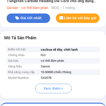
Tungsten Carbide Heading Die Core cho ứng dụng
công nghiệp
Giá bán：có thể đàm phán
MOQ：1 miếng
Giá tốt nhất
Liên hệ với bây giờ
Mô Tả Sản Phẩm
Điểm nổi bật
,
cacbua vẽ dây
chết lạnh
Chứng nhận
ISO
Giá bán
có thể đàm phán
Hàng hiệu
Sanxin
Khả năng cung cấp
10-50000 chiếc/tháng
Model Number
SX2078
Xem thêm