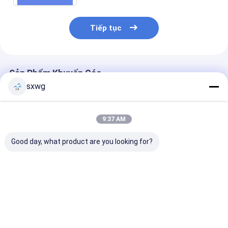
Tiếp tục
Sản Phẩm Khuyến Cáo
sxwg
9:37 AM
Good day, what product are you looking for?
Chất đúc Tungsten
Đế định vị chính xác
100% nguyên 
Carbide không từ
đồng trục bốn lỗ
Tungsten Carb
tính chính xác với
±0.003mm với khả
Die Tube Drawi
khả năng chống mòn
năng chống nhiễu từ
Đẹp bề mặt
và chống ăn mòn cao
tính cho đóng gói
Giá tốt nhất
Giá tốt nhất
Giá tốt n
cho sản xuất tiên
bán dẫn
tiến