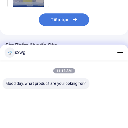
Tiếp tục
Sản Phẩm Khuyến Cáo
sxwg
11:18 AM
Good day, what product are you looking for?
Kim đâm cacbua
Đinh Tungsten
Các thành phần
vonfram mạ niken để
Carbide cứng cao
bị khuôn chính
kiểm tra bán dẫn
cho quá trình hàn
Tungsten Carb
xoắn xung công
Pin
nghiệp
Giá tốt nhất
Giá tốt nhất
Giá tốt n