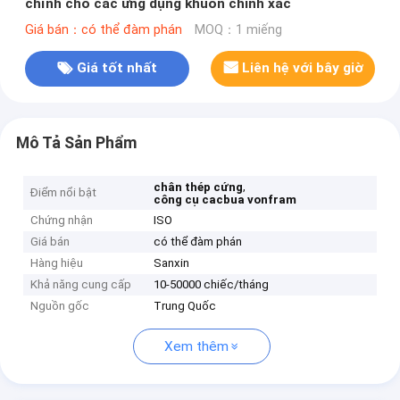
chỉnh cho các ứng dụng khuôn chính xác
Giá bán：có thể đàm phán
MOQ：1 miếng
Giá tốt nhất
Liên hệ với bây giờ
Mô Tả Sản Phẩm
,
chân thép cứng
Điểm nổi bật
công cụ cacbua vonfram
Chứng nhận
ISO
Giá bán
có thể đàm phán
Hàng hiệu
Sanxin
Khả năng cung cấp
10-50000 chiếc/tháng
Nguồn gốc
Trung Quốc
Xem thêm